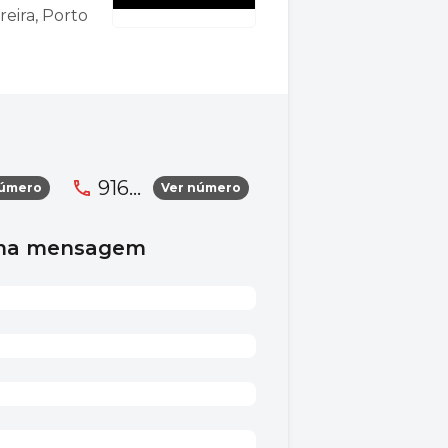
eira, Porto
916...
número
Ver número
uma mensagem