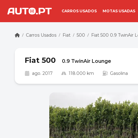
CARROS USADOS
MOTAS USADAS
Carros Usados
Fiat
500
Fiat 500 0.9 TwinAir
/
/
/
/
Fiat 500
0.9 TwinAir Lounge
ago. 2017
118.000 km
Gasolina