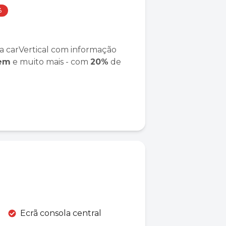
%
a carVertical com informação
gem
e muito mais - com
20%
de
Ecrã consola central