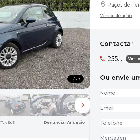
Paços de Ferr
Ver localização
Contactar
255...
Ver 
Ou envie 
1 / 29
TsjoEuS
Denunciar Anúncio