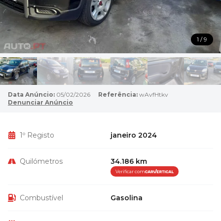
1 / 9
Data Anúncio:
05/02/2026
Referência:
wAvfHtkv
Denunciar Anúncio
1º Registo
janeiro 2024
Quilómetros
34.186 km
Verificar com
Combustível
Gasolina