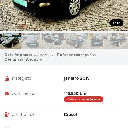
1 / 12
Data Anúncio:
02/06/2026
Referência:
eAjfVnN9
Denunciar Anúncio
1º Registo
janeiro 2017
Quilómetros
116.950 km
Verificar com
Combustível
Diesel