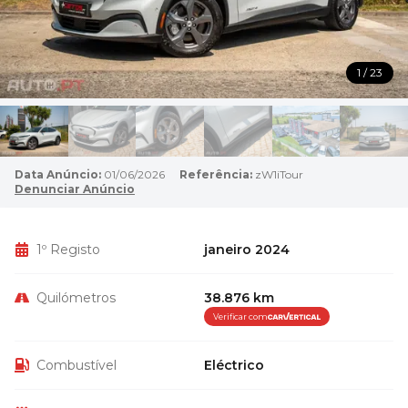
1 / 23
Data Anúncio:
01/06/2026
Referência:
zW1iTour
Denunciar Anúncio
1º Registo
janeiro 2024
Quilómetros
38.876 km
Verificar com
Combustível
Eléctrico