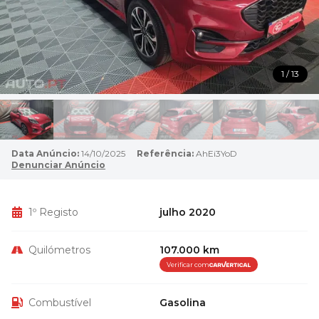
1 / 13
Data Anúncio:
14/10/2025
Referência:
AhEi3YoD
Denunciar Anúncio
1º Registo
julho 2020
Quilómetros
107.000 km
Verificar com
Combustível
Gasolina