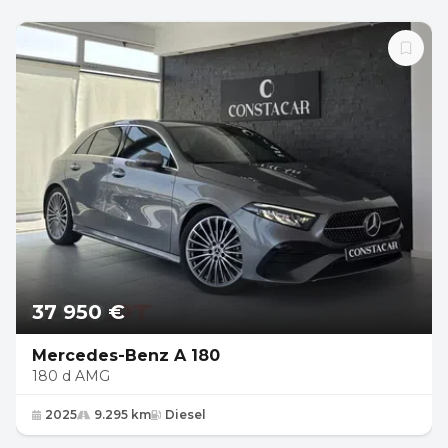
37 950 €
Mercedes-Benz A 180
180 d AMG
2025
9.295 km
Diesel