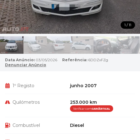
1 / 11
Data Anúncio:
03/05/2026
Referência:
6DDZxFZg
Denunciar Anúncio
1º Registo
junho 2007
Quilómetros
253.000 km
Verificar com
Combustível
Diesel