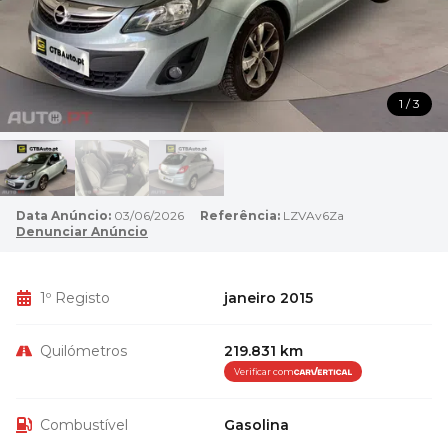
1 / 3
Data Anúncio:
03/06/2026
Referência:
LZVAv6Za
Denunciar Anúncio
1º Registo
janeiro 2015
Quilómetros
219.831 km
Verificar com
Combustível
Gasolina