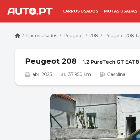
CARROS USADOS
MOTAS USADAS
Carros Usados
Peugeot
208
Peugeot 208 1.
/
/
/
/
Peugeot 208
1.2 PureTech GT EAT8
abr. 2023
37.950 km
Gasolina