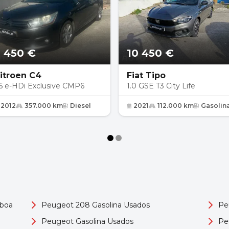
 450 €
10 450 €
itroen C4
Fiat Tipo
.6 e-HDi Exclusive CMP6
1.0 GSE T3 City Life
2012
357.000 km
Diesel
2021
112.000 km
Gasolin
sboa
Peugeot 208 Gasolina Usados
Pe
Peugeot Gasolina Usados
Pe