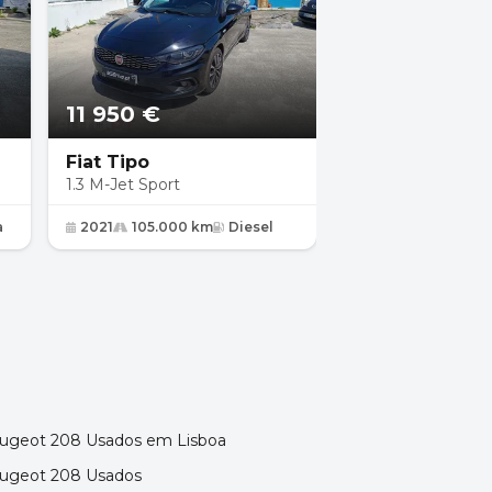
11 950 €
18 950 €
Fiat Tipo
Audi S5
1.3 M-Jet Sport
4.2 V8 TFSI QUA
a
2021
105.000 km
Diesel
2007
215.800 
ugeot 208 Usados em Lisboa
ugeot 208 Usados