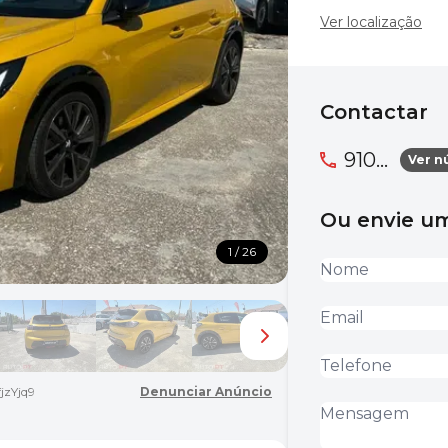
Ver localização
Contactar
910...
Ver n
Ou envie 
1 / 26
jzYjq9
Denunciar Anúncio