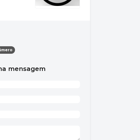
úmero
uma mensagem