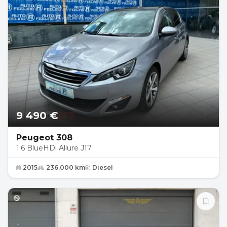
9 490 €
Peugeot 308
1.6 BlueHDi Allure J17
2015
236.000 km
Diesel