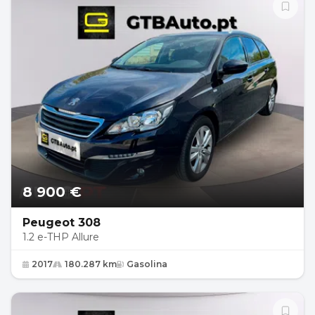
8 900 €
Peugeot 308
1.2 e-THP Allure
2017
180.287 km
Gasolina