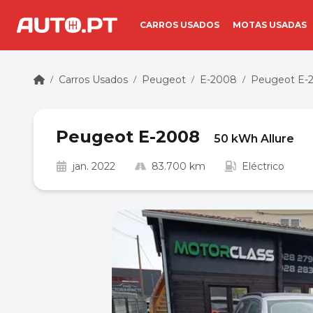
CARROS USADOS
MOTAS USADAS
Carros Usados
Peugeot
E-2008
Peugeot E-2
/
/
/
/
Peugeot E-2008
50 kWh Allure
jan. 2022
83.700 km
Eléctrico