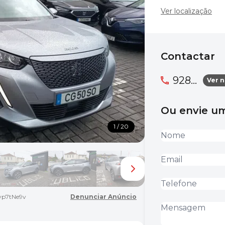
Ver localização
Contactar
928...
Ver 
Ou envie 
1 / 20
yp7tNe9v
Denunciar Anúncio