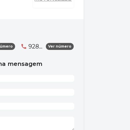
928...
número
Ver número
uma mensagem