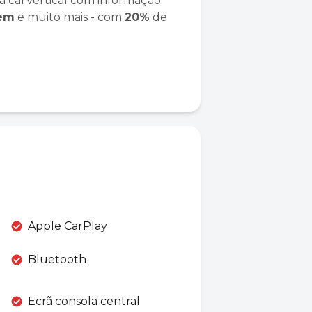
a carVertical com informação
gem
e muito mais - com
20%
de
Apple CarPlay
Bluetooth
Ecrã consola central