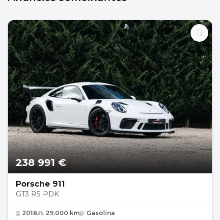
238 991 €
Porsche 911
GT3 RS PDK
2018
29.000 km
Gasolina