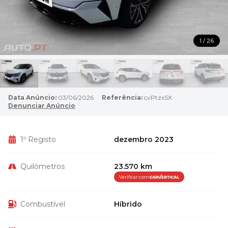
1 / 26
Data Anúncio:
03/06/2026
Referência:
cvPtzxSX
Denunciar Anúncio
1º Registo
dezembro 2023
Quilómetros
23.570 km
Verificar com
Combustível
Híbrido