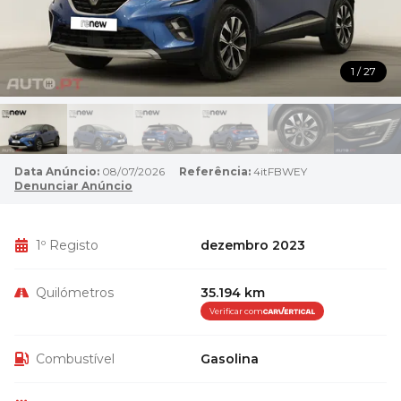
1 / 27
Data Anúncio:
08/07/2026
Referência:
4itFBWEY
Denunciar Anúncio
1º Registo
dezembro 2023
Quilómetros
35.194 km
Verificar com
Combustível
Gasolina