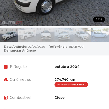
1 / 19
Data Anúncio:
02/06/2026
Referência:
BDvB7Gv1
Denunciar Anúncio
1º Registo
outubro 2004
Quilómetros
274.740 km
Verificar com
Combustível
Diesel