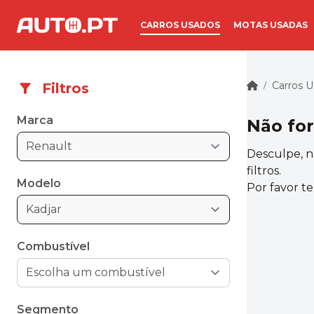
CARROS USADOS
MOTAS USADAS
Carros 
Filtros
/
Marca
Não fo
Renault
Desculpe, n
filtros.
Modelo
Por favor t
Kadjar
Combustível
Segmento