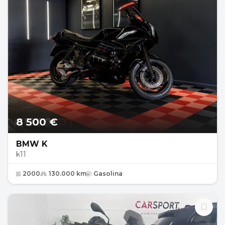
8 500 €
BMW K
k11
2000
130.000 km
Gasolina