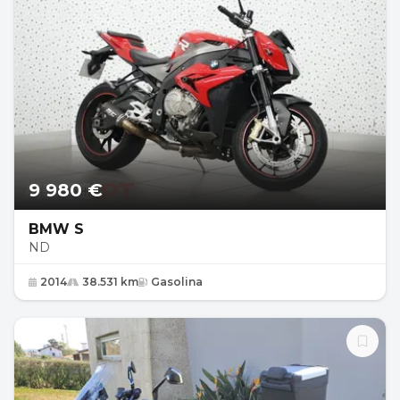
9 980 €
BMW S
ND
2014
38.531 km
Gasolina