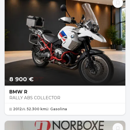
8 900 €
BMW R
RALLY ABS COLLECTOR
2012
52.300 km
Gasolina