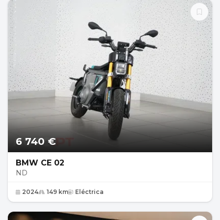
6 740 €
BMW CE 02
ND
2024
149 km
Eléctrica