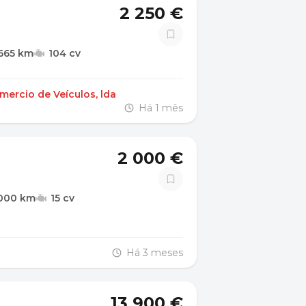
2 250 €
665 km
104 cv
ercio de Veículos, lda
Há 1 mês
2 000 €
.000 km
15 cv
Há 3 meses
13 900 €