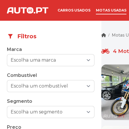
CARROS USADOS
MOTAS USADAS
Motas U
Filtros
/
Marca
4
Mot
Combustível
Segmento
Preço