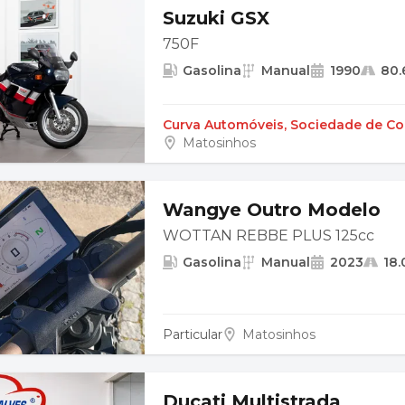
Suzuki GSX
750F
Gasolina
Manual
1990
80.
Curva Automóveis, Sociedade de Com
Matosinhos
Wangye Outro Modelo
WOTTAN REBBE PLUS 125cc
Gasolina
Manual
2023
18
Particular
Matosinhos
Ducati Multistrada