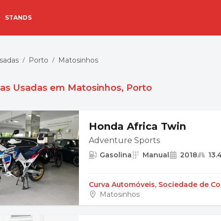
STANDS
sadas
Porto
Matosinhos
/
/
as Usadas em Matosinhos, Porto
Honda Africa Twin
Adventure Sports
Gasolina
Manual
2018
13.
Curva Automóveis, Sociedade de Com
Matosinhos