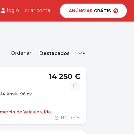
login
criar conta
ANÚNCIAR
GRÁTIS
Ordenar:
14 250 €
414 km
96 cv
ercio de Veículos, lda
Há 1 mês