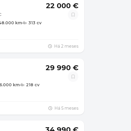
22 000 €
c
48.000 km
313 cv
Há 2 meses
29 990 €
56.000 km
218 cv
Há 5 meses
34 990 €