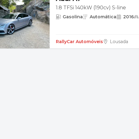
1.8 TFSi 140kW (190cv) S-line
Gasolina
Automática
2016
RallyCar Automóveis
Lousada