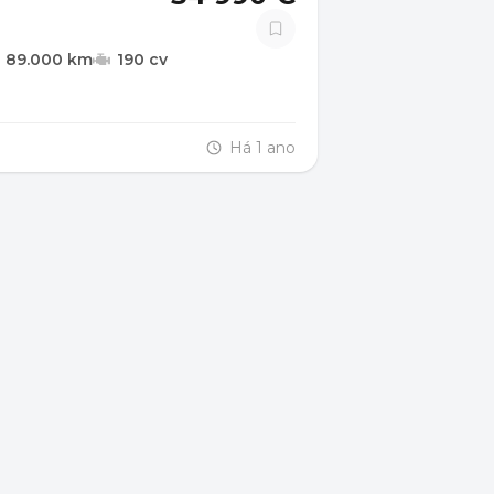
89.000 km
190 cv
Há 1 ano