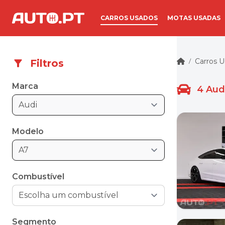
CARROS USADOS
MOTAS USADAS
Carros 
Filtros
/
Marca
4
Aud
Audi
Modelo
A7
Combustível
Segmento