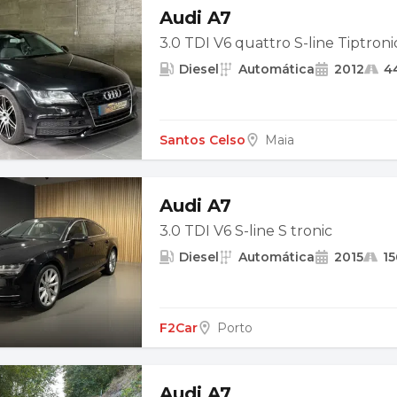
Audi A7
3.0 TDI V6 quattro S-line Tiptroni
Diesel
Automática
2012
4
Santos Celso
Maia
Audi A7
3.0 TDI V6 S-line S tronic
Diesel
Automática
2015
1
F2Car
Porto
Audi A7