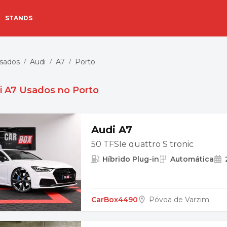
STANDS
Usados
Audi
A7
Porto
/
/
/
i A7 Usados no Porto
Audi A7
50 TFSIe quattro S tronic
Híbrido Plug-in
Automática
CarBox4490
Póvoa de Varzim