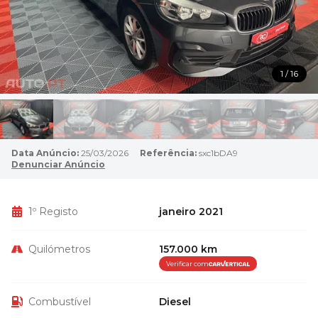
1 / 16
Data Anúncio:
25/03/2026
Referência:
sxc1bDA9
Denunciar Anúncio
1º Registo
janeiro 2021
Quilómetros
157.000 km
Verificar com
Combustível
Diesel