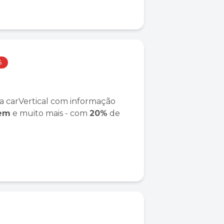
%
a carVertical com informação
gem
e muito mais - com
20%
de