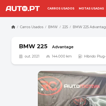
CARROS USADOS
MOTAS USADAS
Carros Usados
BMW
225
BMW 225 Advantag
/
/
/
/
BMW 225
Advantage
out. 2021
144.000 km
Híbrido Plug-