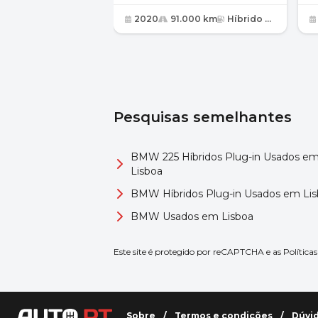
2020
91.000 km
Híbrido Plug-in
Pesquisas semelhantes
BMW 225 Híbridos Plug-in Usados e
Lisboa
BMW Híbridos Plug-in Usados em Li
BMW Usados em Lisboa
Este site é protegido por reCAPTCHA e as
Política
Sobre
/
Termos e condições
/
Dúvi