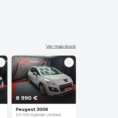
Ver mais stock
8 990 €
18 990 €
Peugeot 3008
BMW X1
2.0 HDi Hybrid4 Limited
16 d sDrive Advan