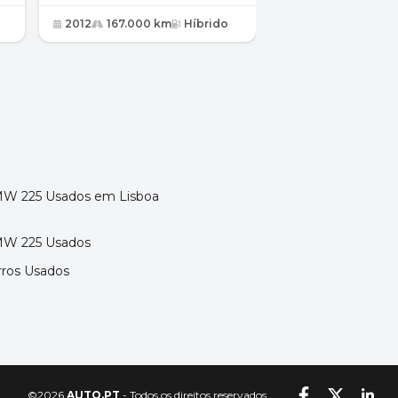
Edition
2012
167.000 km
Híbrido
2019
162.000 k
W 225 Usados em Lisboa
W 225 Usados
rros Usados
©2026
AUTO.PT
-
Todos os direitos reservados