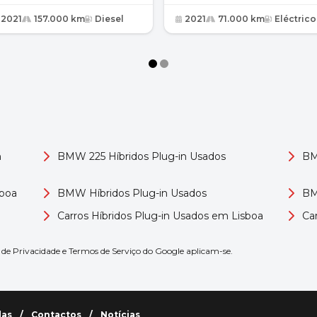
2021
157.000 km
Diesel
2021
71.000 km
Eléctrico
m
BMW 225 Híbridos Plug-in Usados
BM
sboa
BMW Híbridos Plug-in Usados
BM
Carros Híbridos Plug-in Usados em Lisboa
Ca
s de Privacidade
e
Termos de Serviço
do Google aplicam-se.
das
/
Contactos
/
Notícias