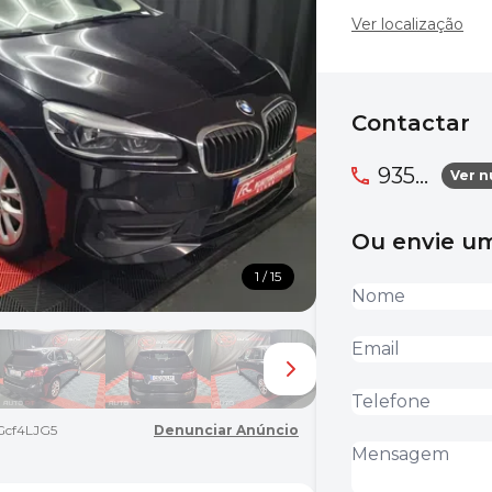
Ver localização
Contactar
935...
Ver 
Ou envie 
1 / 15
cf4LJG5
Denunciar Anúncio