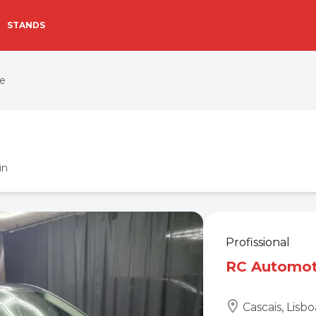
STANDS
e
in
Profissional
RC Automot
Cascais, Lisbo