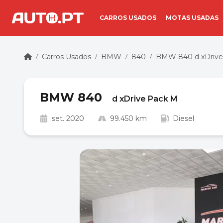
CARROS USADOS
MOTAS USADAS
Carros Usados
BMW
840
BMW 840 d xDrive
/
/
/
/
BMW 840
d xDrive Pack M
set. 2020
99.450 km
Diesel