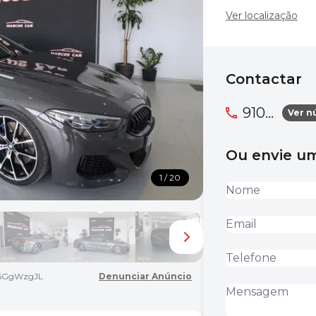
Ver localização
Contactar
910...
Ver n
Ou envie 
1 / 20
6GgWzgJL
Denunciar Anúncio