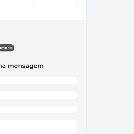
úmero
uma mensagem