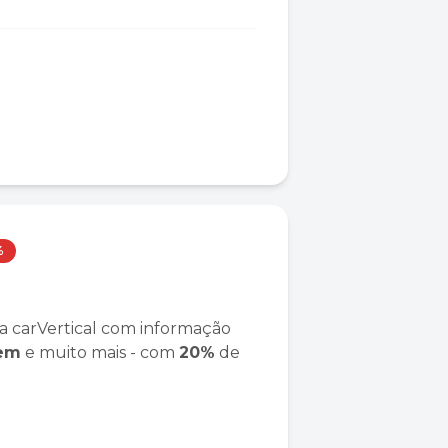
%
a carVertical com informação
gem
e muito mais - com
20%
de