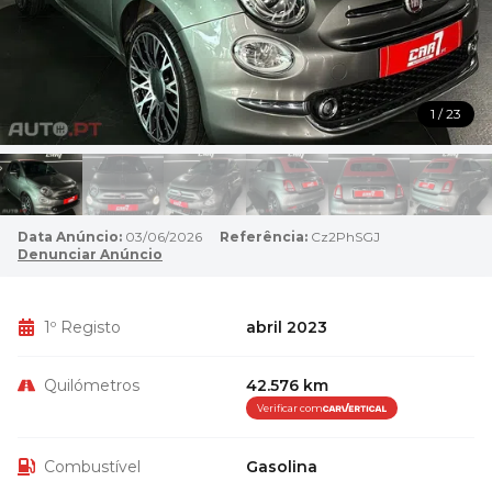
1 / 23
Data Anúncio:
03/06/2026
Referência:
Cz2PhSGJ
Denunciar Anúncio
1º Registo
abril 2023
Quilómetros
42.576 km
Verificar com
Combustível
Gasolina