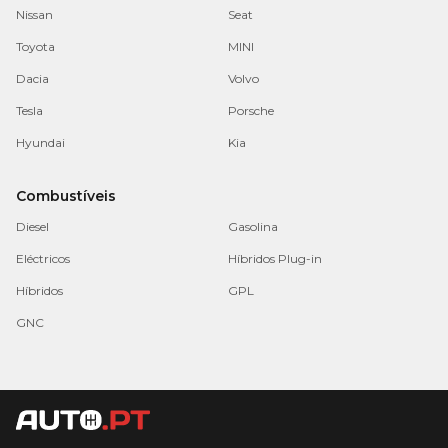
Nissan
Seat
Toyota
MINI
Dacia
Volvo
Tesla
Porsche
Hyundai
Kia
Combustíveis
Diesel
Gasolina
Eléctricos
Híbridos Plug-in
Híbridos
GPL
GNC