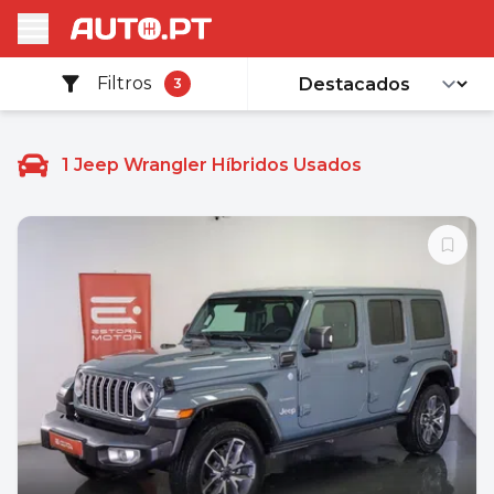
Filtros
3
1
Jeep Wrangler Híbridos Usados