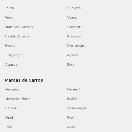
Leiria
Vila Real
Faro
Viseu
Viana do Castelo
Coimbra
Castelo Branco
Madeira
Évora
Portalegre
Bragança
Açores
Guarda
Beja
Marcas de Carros
Peugeot
Renault
Mercedes-Benz
BMW
Citroen
Volkswagen
Opel
Fiat
Ford
Audi