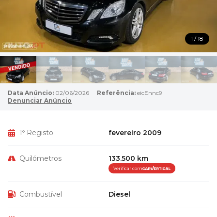
1 / 18
Data Anúncio:
02/06/2026
Referência:
eicEnnc9
Denunciar Anúncio
1º Registo
fevereiro 2009
Quilómetros
133.500 km
Verificar com
Combustível
Diesel