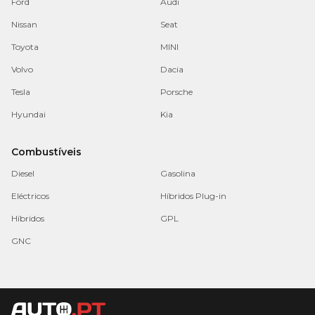
Ford
Audi
Nissan
Seat
Toyota
MINI
Volvo
Dacia
Tesla
Porsche
Hyundai
Kia
Combustíveis
Diesel
Gasolina
Eléctricos
Híbridos Plug-in
Híbridos
GPL
GNC