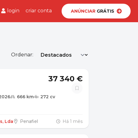
login
criar conta
ANÚNCIAR
GRÁTIS
Ordenar:
37 340 €
2026
666 km
272 cv
s, Lda
Penafiel
Há 1 mês