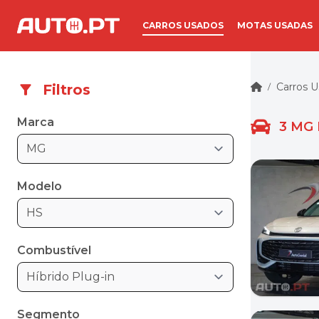
CARROS USADOS
MOTAS USADAS
Carros 
Filtros
/
Marca
3
MG 
MG
Modelo
HS
Combustível
Híbrido Plug-in
Segmento