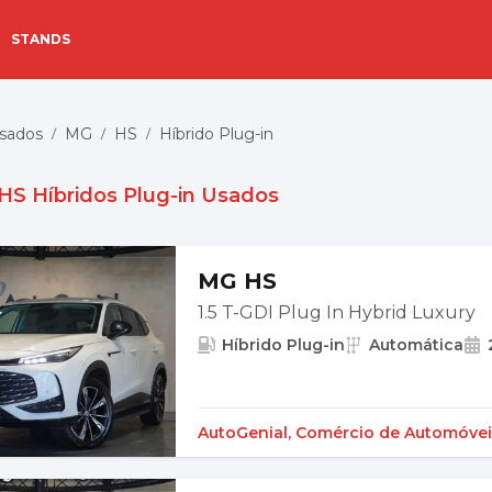
STANDS
Usados
MG
HS
Híbrido Plug-in
/
/
/
HS Híbridos Plug-in Usados
MG HS
1.5 T-GDI Plug In Hybrid Luxury
Híbrido Plug-in
Automática
AutoGenial, Comércio de Automóvei