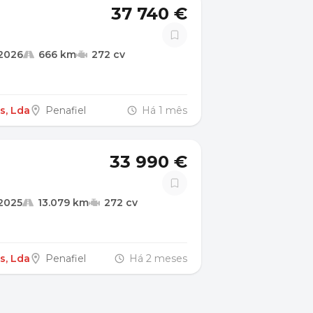
37 740 €
2026
666 km
272 cv
s, Lda
Penafiel
Há 1 mês
33 990 €
2025
13.079 km
272 cv
s, Lda
Penafiel
Há 2 meses