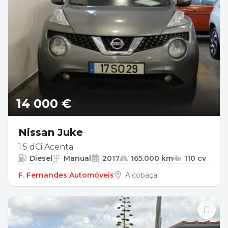
14 000 €
Nissan Juke
1.5 dCi Acenta
Diesel
Manual
2017
165.000 km
110 cv
F. Fernandes Automóveis
Alcobaça