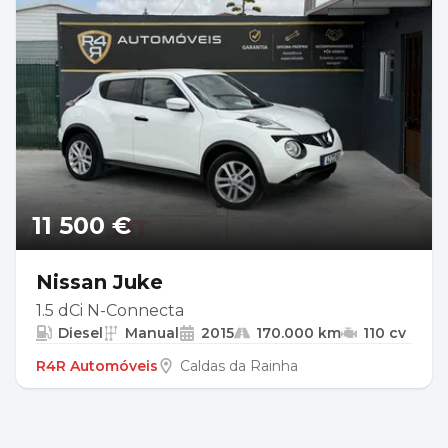
11 500 €
Nissan Juke
1.5 dCi N-Connecta
Diesel
Manual
2015
170.000 km
110 cv
R4R Automóveis
Caldas da Rainha