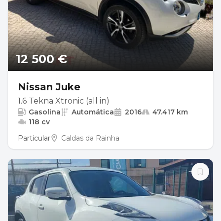
12 500 €
Nissan Juke
1.6 Tekna Xtronic (all in)
Gasolina
Automática
2016
47.417 km
118 cv
Particular
Caldas da Rainha