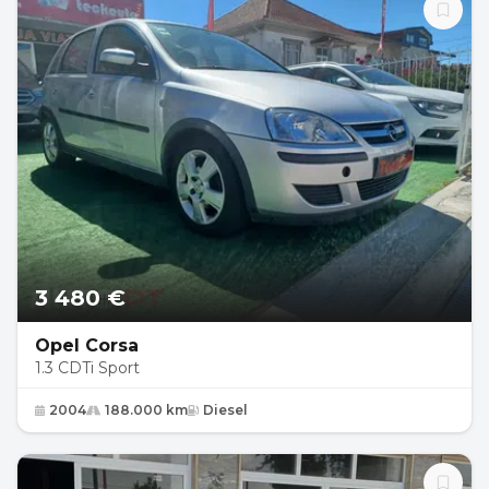
3 480 €
Opel Corsa
1.3 CDTi Sport
2004
188.000 km
Diesel