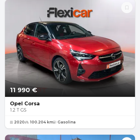
11 990 €
Opel Corsa
1.2 T GS
2020
100.204 km
Gasolina