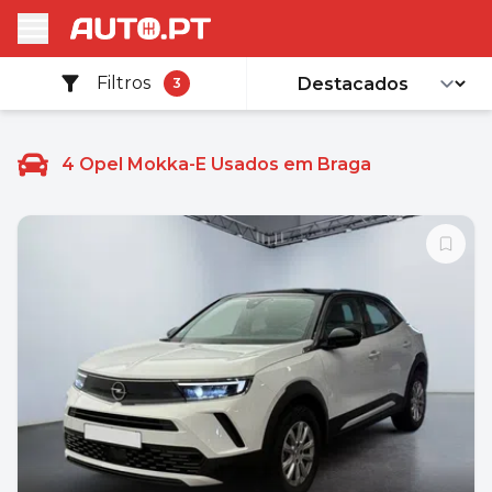
Filtros
3
4
Opel Mokka-E Usados em Braga