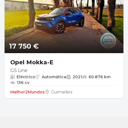
17 750 €
Opel Mokka-E
GS Line
Eléctrico
Automática
2021
60.876 km
136 cv
Melhor2Mundos
Guimarães