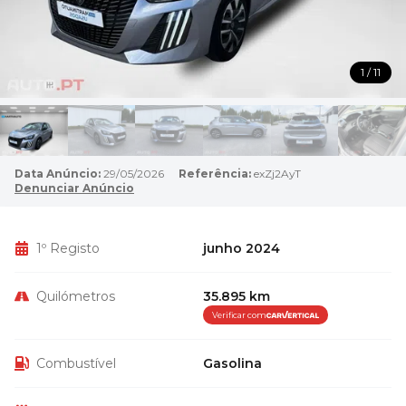
1 / 11
Data Anúncio:
29/05/2026
Referência:
exZj2AyT
Denunciar Anúncio
1º Registo
junho 2024
Quilómetros
35.895 km
Verificar com
Combustível
Gasolina