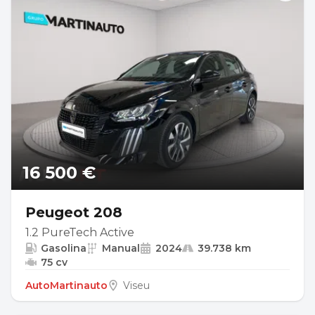
16 500 €
Peugeot 208
1.2 PureTech Active
Gasolina
Manual
2024
39.738 km
75 cv
AutoMartinauto
Viseu