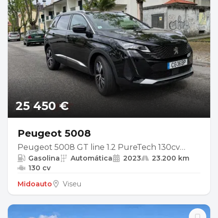
25 450 €
Peugeot 5008
Peugeot 5008 GT line 1.2 PureTech 130cv
Gasolina
Automática
2023
23.200 km
EAT8 • 2023 • 22.716 km • REVISÃO OFICIAL
130 cv
FEITA. Viseu
Midoauto
Viseu