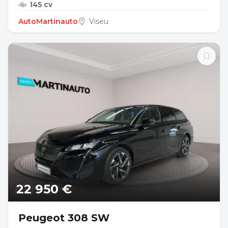
145 cv
AutoMartinauto
Viseu
22 950 €
Peugeot 308 SW