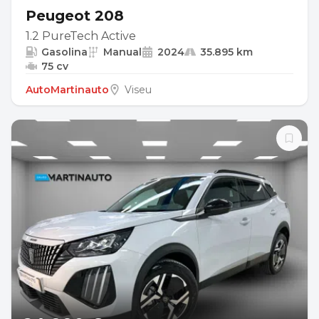
Peugeot 208
1.2 PureTech Active
Gasolina
Manual
2024
35.895 km
75 cv
AutoMartinauto
Viseu