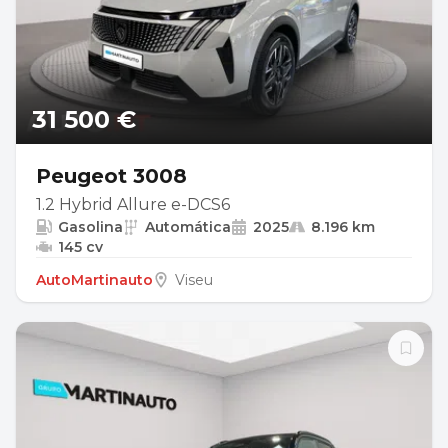
31 500 €
Peugeot 3008
1.2 Hybrid Allure e-DCS6
Gasolina
Automática
2025
8.196 km
145 cv
AutoMartinauto
Viseu