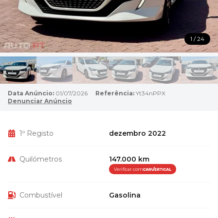
1 / 24
Data Anúncio:
01/07/2026
Referência:
Yt34nPPX
Denunciar Anúncio
1º Registo
dezembro 2022
Quilómetros
147.000 km
Verificar com
Combustível
Gasolina