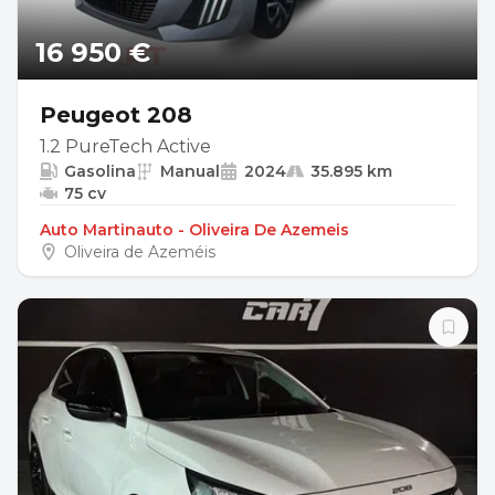
16 950 €
Peugeot 208
1.2 PureTech Active
Gasolina
Manual
2024
35.895 km
75 cv
Auto Martinauto - Oliveira De Azemeis
Oliveira de Azeméis