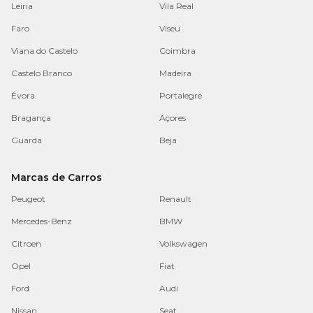
Leiria
Vila Real
Faro
Viseu
Viana do Castelo
Coimbra
Castelo Branco
Madeira
Évora
Portalegre
Bragança
Açores
Guarda
Beja
Marcas de Carros
Peugeot
Renault
Mercedes-Benz
BMW
Citroen
Volkswagen
Opel
Fiat
Ford
Audi
Nissan
Seat