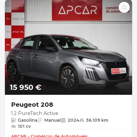
15 950 €
Peugeot 208
1.2 PureTech Active
Gasolina
Manual
2024
36.109 km
101 cv
APCAR - Comércio de Automóveis