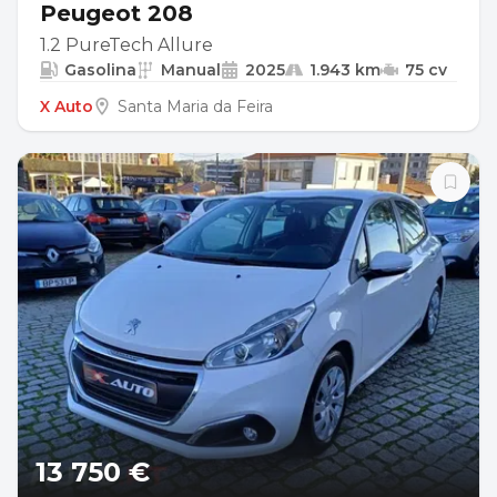
Peugeot 208
1.2 PureTech Allure
Gasolina
Manual
2025
1.943 km
75 cv
X Auto
Santa Maria da Feira
13 750 €