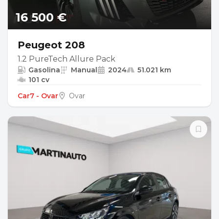
16 500 €
Peugeot 208
1.2 PureTech Allure Pack
Gasolina
Manual
2024
51.021 km
101 cv
Car7 - Ovar
Ovar