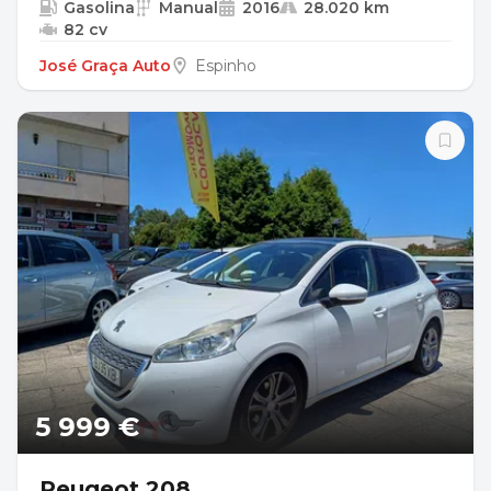
Gasolina
Manual
2016
28.020 km
82 cv
José Graça Auto
Espinho
5 999 €
Peugeot 208