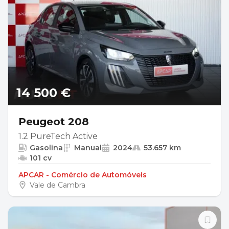
14 500 €
Peugeot 208
1.2 PureTech Active
Gasolina
Manual
2024
53.657 km
101 cv
APCAR - Comércio de Automóveis
Vale de Cambra