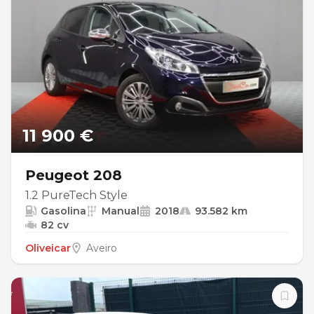
11 900 €
Peugeot 208
1.2 PureTech Style
Gasolina
Manual
2018
93.582 km
82 cv
Oliveicar
Aveiro