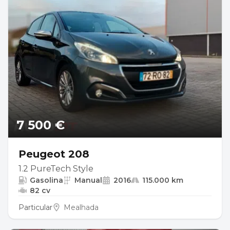
7 500 €
Peugeot 208
1.2 PureTech Style
Gasolina
Manual
2016
115.000 km
82 cv
Particular
Mealhada