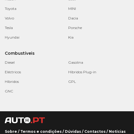
Toyota
MINI
Volvo
Dacia
Tesla
Porsche
Hyundai
Kia
Combustíveis
Diesel
Gasolina
Eléctricos
Híbridos Plug-in
Híbridos
GPL
GNC
Sobre
/
Termos e condições
/
Dúvidas
/
Contactos
/
Notícias