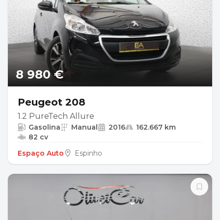
8 980 €
Peugeot 208
1.2 PureTech Allure
Gasolina
Manual
2016
162.667 km
82 cv
Espaço Auto
Espinho