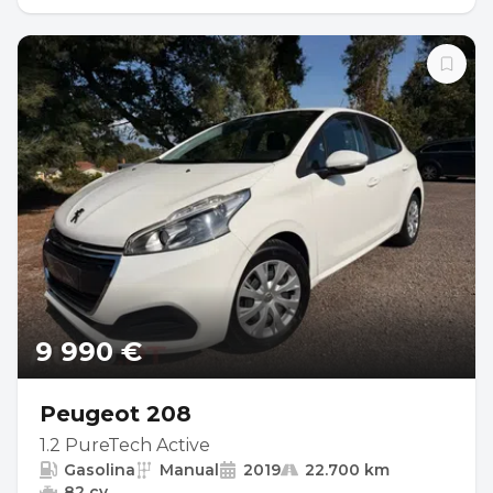
9 990 €
Peugeot 208
1.2 PureTech Active
Gasolina
Manual
2019
22.700 km
82 cv