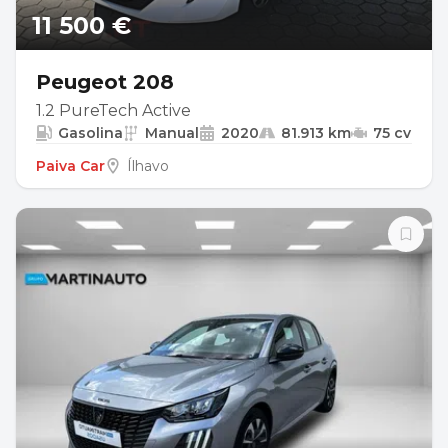
11 500 €
Peugeot 208
1.2 PureTech Active
Gasolina
Manual
2020
81.913 km
75 cv
Paiva Car
Ílhavo