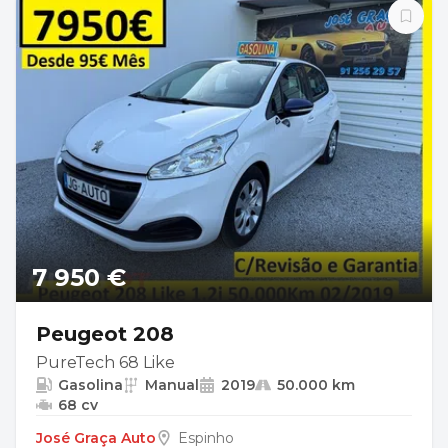
7 950 €
Peugeot 208
PureTech 68 Like
Gasolina
Manual
2019
50.000 km
68 cv
José Graça Auto
Espinho