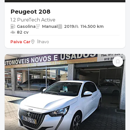
Peugeot 208
1.2 PureTech Active
Gasolina
Manual
2019
114.500 km
82 cv
Paiva Car
Ílhavo