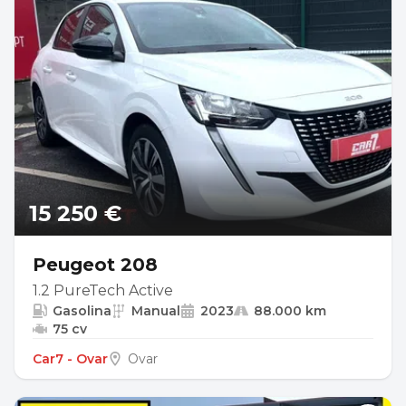
15 250 €
Peugeot 208
1.2 PureTech Active
Gasolina
Manual
2023
88.000 km
75 cv
Car7 - Ovar
Ovar