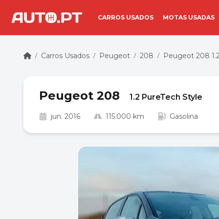
CARROS USADOS
MOTAS USADAS
Carros Usados
Peugeot
208
Peugeot 208 1.2
/
/
/
/
Peugeot 208
1.2 PureTech Style
jun. 2016
115.000 km
Gasolina