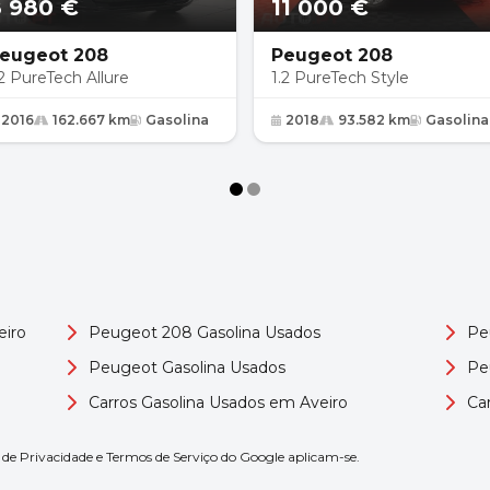
 980 €
11 000 €
eugeot 208
Peugeot 208
.2 PureTech Allure
1.2 PureTech Style
2016
162.667 km
Gasolina
2018
93.582 km
Gasolina
eiro
Peugeot 208 Gasolina Usados
Pe
Peugeot Gasolina Usados
Pe
Carros Gasolina Usados em Aveiro
Ca
s de Privacidade
e
Termos de Serviço
do Google aplicam-se.