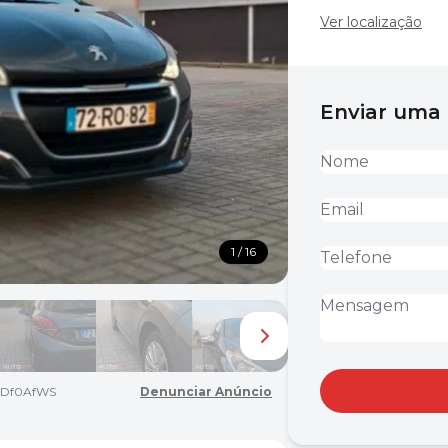
Ver localização
Enviar um
1 / 16
Df0AfWS
Denunciar Anúncio