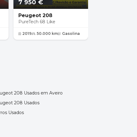
7 950 €
13 750 €
Peugeot 208
Peugeot 208
PureTech 68 Like
1.2 PureTech Activ
2019
50.000 km
Gasolina
2019
44.500 km
ugeot 208 Usados em Aveiro
ugeot 208 Usados
rros Usados