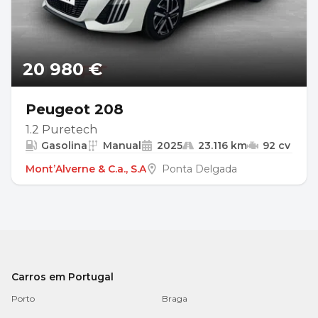
20 980 €
Peugeot 208
1.2 Puretech
Gasolina
Manual
2025
23.116 km
92 cv
Mont’Alverne & C.a., S.A
Ponta Delgada
Carros em Portugal
Porto
Braga