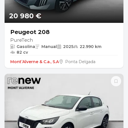
20 980 €
Peugeot 208
PureTech
Gasolina
Manual
2025
22.990 km
82 cv
Mont’Alverne & C.a., S.A
Ponta Delgada