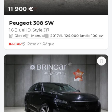
11 900 €
Peugeot 308 SW
1.6 BlueHDi Style J17
Diesel
Manual
2017
124.000 km
100 cv
IN-CAR
Peso da Régua