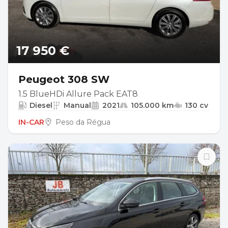
17 950 €
Peugeot 308 SW
1.5 BlueHDi Allure Pack EAT8
Diesel
Manual
2021
105.000 km
130 cv
IN-CAR
Peso da Régua