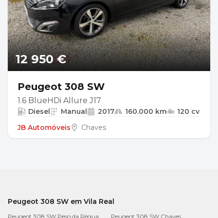
12 950 €
Peugeot 308 SW
1.6 BlueHDi Allure J17
Diesel
Manual
2017
160.000 km
120 cv
JB Automóveis
Chaves
Peugeot 308 SW em Vila Real
Peugeot 308 SW Peso da Régua
Peugeot 308 SW Chaves