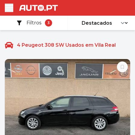
Filtros
3
4
Peugeot 308 SW Usados em Vila Real