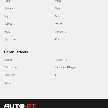
Ford
Audi
Nissan
Seat
Toyota
MINI
Dacia
Volvo
Tesla
Porsche
Hyundai
Kia
Combustíveis
Diesel
Gasolina
Eléctricos
Híbridos Plug-in
Híbridos
GPL
GNC