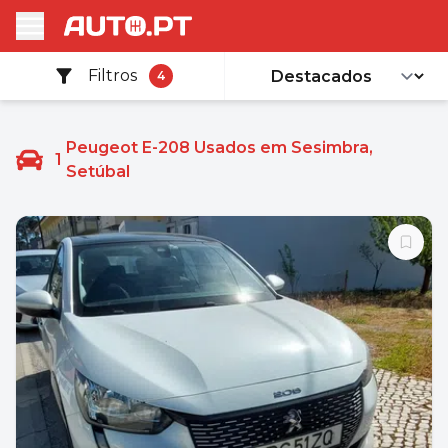
Filtros
4
Peugeot E-208 Usados em Sesimbra,
1
Setúbal