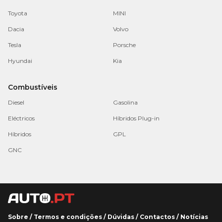
Toyota
MINI
Dacia
Volvo
Tesla
Porsche
Hyundai
Kia
Combustíveis
Diesel
Gasolina
Eléctricos
Híbridos Plug-in
Híbridos
GPL
GNC
Sobre
/
Termos e condições
/
Dúvidas
/
Contactos
/
Notícias