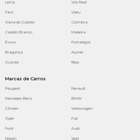
Leiria
Vila Real
Faro
Viseu
Viana do Castelo
Coimbra
Castelo Branco
Madeira
Évora
Portalegre
Bragança
Açores
Guarda
Beja
Marcas de Carros
Peugeot
Renault
Mercedes-Benz
BMW
Citroen
Volkswagen
Opel
Fiat
Ford
Audi
Nissan
Seat