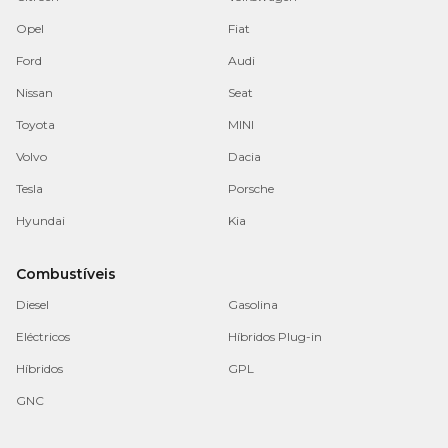
Opel
Fiat
Ford
Audi
Nissan
Seat
Toyota
MINI
Volvo
Dacia
Tesla
Porsche
Hyundai
Kia
Combustíveis
Diesel
Gasolina
Eléctricos
Híbridos Plug-in
Híbridos
GPL
GNC