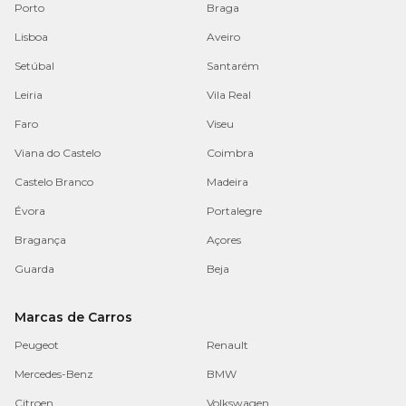
Porto
Braga
Lisboa
Aveiro
Setúbal
Santarém
Leiria
Vila Real
Faro
Viseu
Viana do Castelo
Coimbra
Castelo Branco
Madeira
Évora
Portalegre
Bragança
Açores
Guarda
Beja
Marcas de Carros
Peugeot
Renault
Mercedes-Benz
BMW
Citroen
Volkswagen