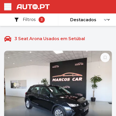
Filtros
3
3
Seat Arona Usados em Setúbal