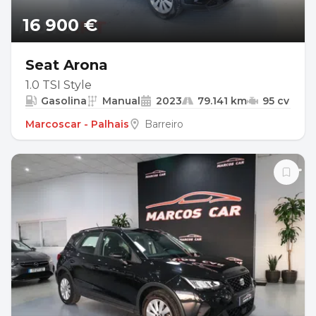
16 900 €
Seat Arona
1.0 TSI Style
Gasolina
Manual
2023
79.141 km
95 cv
Marcoscar - Palhais
Barreiro