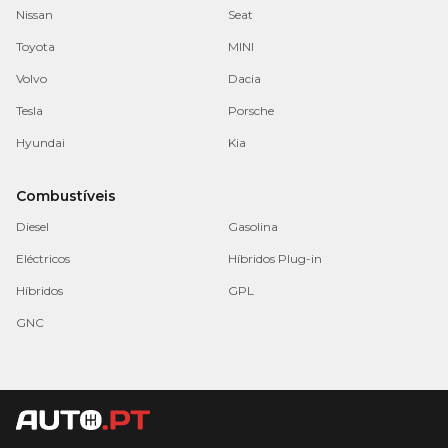
Nissan
Seat
Toyota
MINI
Volvo
Dacia
Tesla
Porsche
Hyundai
Kia
Combustíveis
Diesel
Gasolina
Eléctricos
Híbridos Plug-in
Híbridos
GPL
GNC