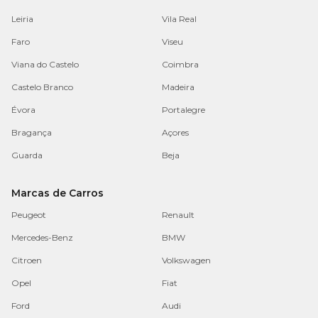
Leiria
Vila Real
Faro
Viseu
Viana do Castelo
Coimbra
Castelo Branco
Madeira
Évora
Portalegre
Bragança
Açores
Guarda
Beja
Marcas de Carros
Peugeot
Renault
Mercedes-Benz
BMW
Citroen
Volkswagen
Opel
Fiat
Ford
Audi