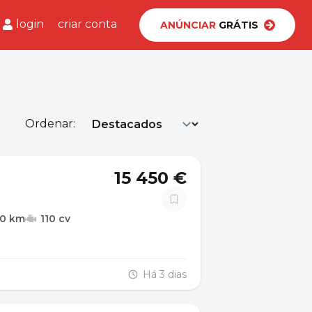
login
criar conta
ANÚNCIAR
GRÁTIS
Ordenar:
15 450 €
00 km
110 cv
Há 3 dias