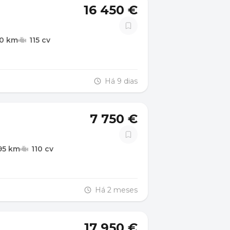
16 450 €
40 km
115 cv
Há 9 dias
7 750 €
95 km
110 cv
Há 2 meses
17 950 €