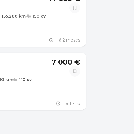
155.280 km
150 cv
Há 2 meses
7 000 €
00 km
110 cv
Há 1 ano