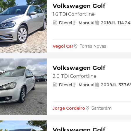
Volkswagen Golf
1.6 TDi Confortline
Diesel
Manual
2018
114.2
Vegol Car
Torres Novas
Volkswagen Golf
2.0 TDi Confortline
Diesel
Manual
2009
337.6
Jorge Cordeiro
Santarém
Volkswagen Golf