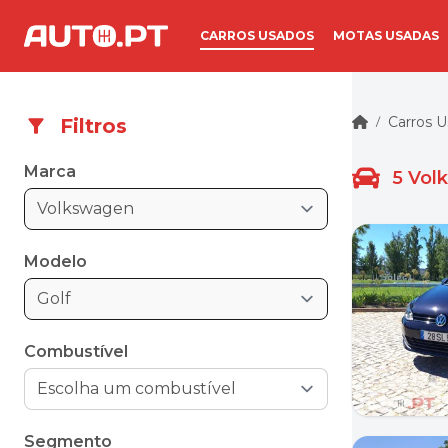
CARROS USADOS
MOTAS USADAS
Carros 
Filtros
/
Marca
5
Vol
Volkswagen
Modelo
Golf
Combustível
Segmento