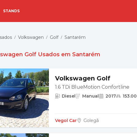
STANDS
Usados
Volkswagen
Golf
Santarém
/
/
/
kswagen Golf Usados em Santarém
Volkswagen Golf
1.6 TDi BlueMotion Confortline
Diesel
Manual
2017
153.0
Vegol Car
Golegã