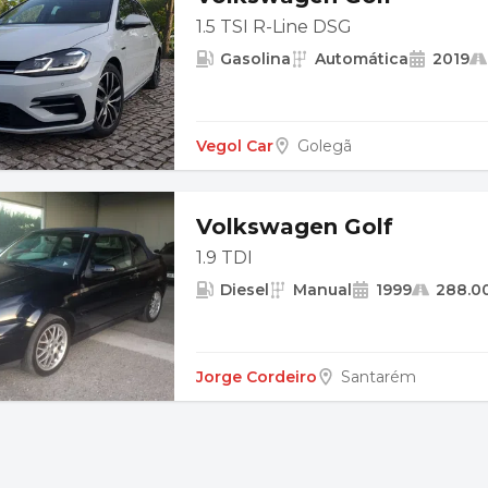
1.5 TSI R-Line DSG
Gasolina
Automática
2019
Vegol Car
Golegã
Volkswagen Golf
1.9 TDI
Diesel
Manual
1999
288.0
Jorge Cordeiro
Santarém