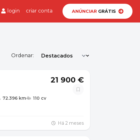
login
criar conta
ANÚNCIAR
GRÁTIS
Ordenar:
21 900 €
72.396 km
110 cv
Há 2 meses