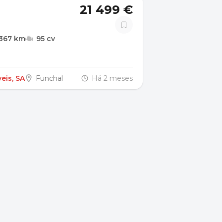
21 499 €
.367 km
95 cv
is, SA
Funchal
Há 2 meses