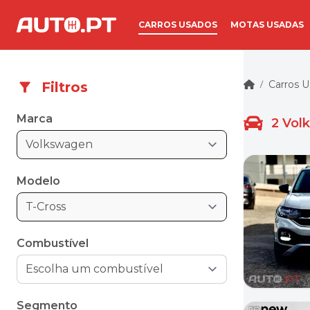
CARROS USADOS
MOTAS USADAS
Carros 
Filtros
/
Marca
2
Vol
Volkswagen
Modelo
T-Cross
Combustível
Segmento