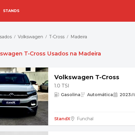
STANDS
Usados
Volkswagen
T-Cross
Madeira
/
/
/
kswagen T-Cross Usados na Madeira
Volkswagen T-Cross
1.0 TSI
Gasolina
Automática
2023
StandX
Funchal