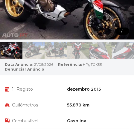
1 / 11
Data Anúncio:
21/05/2026
Referência:
HPgT0K5E
Denunciar Anúncio
1º Registo
dezembro 2015
Quilómetros
55.870 km
Combustível
Gasolina