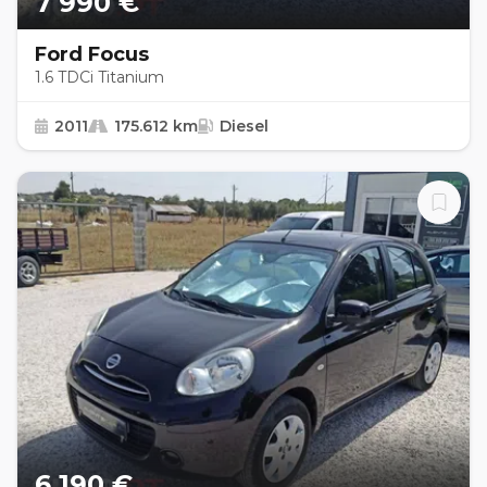
7 990 €
Ford Focus
1.6 TDCi Titanium
2011
175.612 km
Diesel
6 190 €