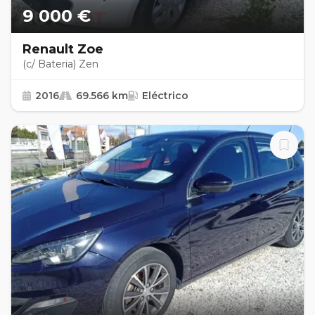
9 000 €
Renault Zoe
(c/ Bateria) Zen
2016
69.566 km
Eléctrico