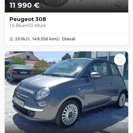
11 990 €
Peugeot 308
1.6 BlueHDi Allure
2016
149.356 km
Diesel