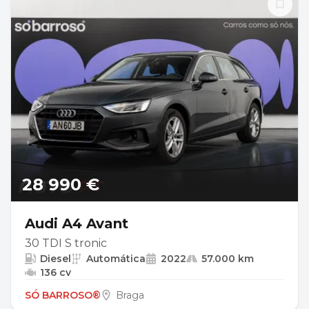
28 990 €
Audi A4 Avant
30 TDI S tronic
Diesel
Automática
2022
57.000 km
136 cv
SÓ BARROSO®
Braga