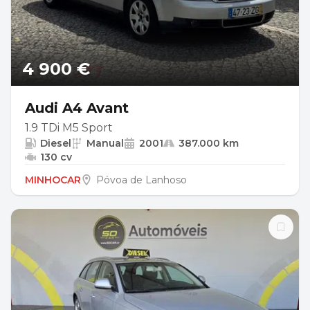
4 900 €
Audi A4 Avant
1.9 TDi M5 Sport
Diesel
Manual
2001
387.000 km
130 cv
MINHOCAR
Póvoa de Lanhoso