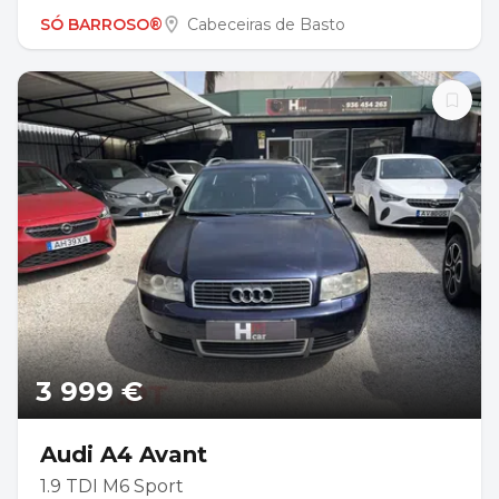
SÓ BARROSO®
Cabeceiras de Basto
3 999 €
Audi A4 Avant
1.9 TDI M6 Sport