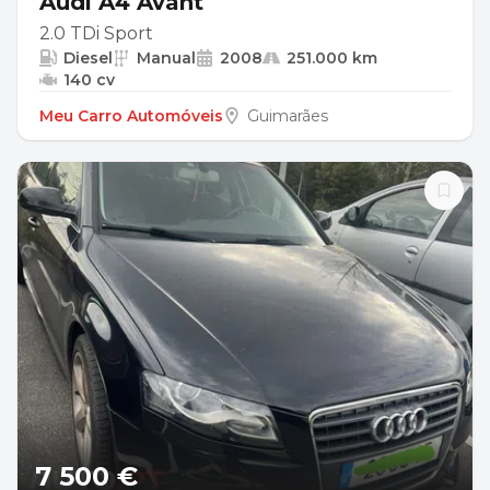
Audi A4 Avant
2.0 TDi Sport
Diesel
Manual
2008
251.000 km
140 cv
Meu Carro Automóveis
Guimarães
7 500 €