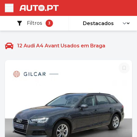
Filtros
3
12
Audi A4 Avant Usados em Braga