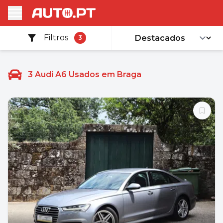
Filtros
3
3
Audi A6 Usados em Braga