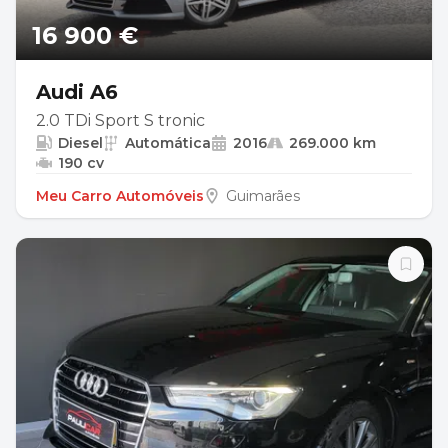
16 900 €
Audi A6
2.0 TDi Sport S tronic
Diesel
Automática
2016
269.000 km
190 cv
Meu Carro Automóveis
Guimarães