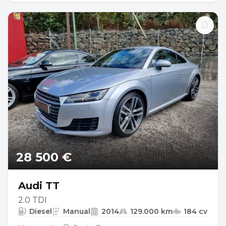
28 500 €
Audi TT
2.0 TDI
Diesel
Manual
2014
129.000 km
184 cv