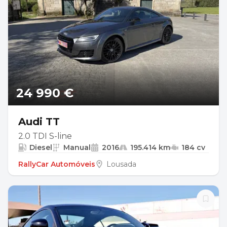
24 990 €
Audi TT
2.0 TDI S-line
Diesel
Manual
2016
195.414 km
184 cv
RallyCar Automóveis
Lousada