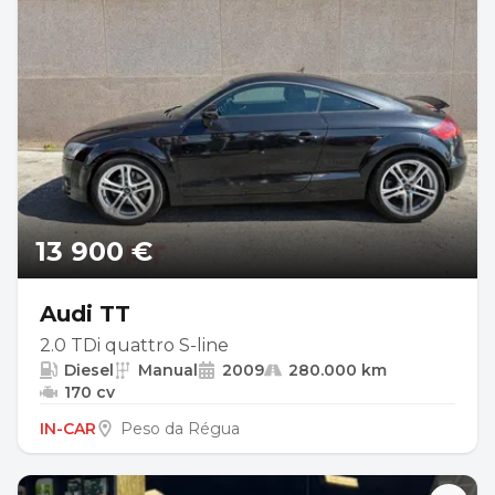
13 900 €
Audi TT
2.0 TDi quattro S-line
Diesel
Manual
2009
280.000 km
170 cv
IN-CAR
Peso da Régua