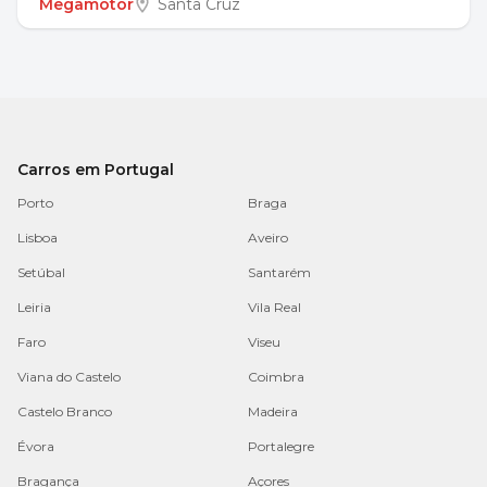
Megamotor
Santa Cruz
Carros em Portugal
Porto
Braga
Lisboa
Aveiro
Setúbal
Santarém
Leiria
Vila Real
Faro
Viseu
Viana do Castelo
Coimbra
Castelo Branco
Madeira
Évora
Portalegre
Bragança
Açores