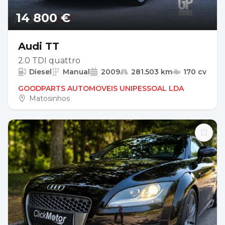
14 800 €
Audi TT
2.0 TDI quattro
Diesel
Manual
2009
281.503 km
170 cv
GOODPARTS AUTOMOVEIS UNIPESSOAL LDA
Matosinhos