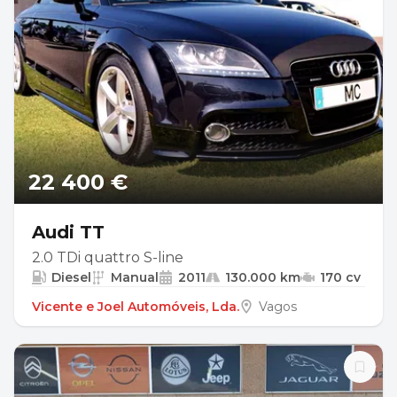
22 400 €
Audi TT
2.0 TDi quattro S-line
Diesel
Manual
2011
130.000 km
170 cv
Vicente e Joel Automóveis, Lda.
Vagos