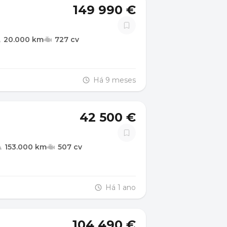
149 990 €
20.000 km
727 cv
Há 9 meses
42 500 €
153.000 km
507 cv
Há 1 ano
104 490 €