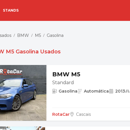
STANDS
Usados
BMW
M5
Gasolina
/
/
/
 M5 Gasolina Usados
BMW M5
Standard
Gasolina
Automática
2013
RotaCar
Cascais