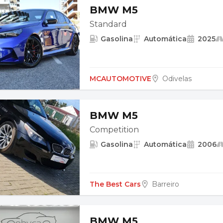
BMW M5
Standard
Gasolina
Automática
2025
MCAUTOMOTIVE
Odivelas
BMW M5
Competition
Gasolina
Automática
2006
The Best Cars
Barreiro
BMW M5