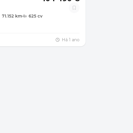
71.152 km
625 cv
Há 1 ano