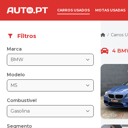
CARROS USADOS
MOTAS USADAS
Carros 
Filtros
/
Marca
4
BMW
BMW
Modelo
M5
Combustível
Gasolina
Segmento