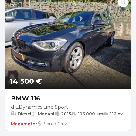
14 500 €
BMW 116
d EDynamics Line Sport
Diesel
Manual
2015
196.000 km
116 cv
Megamotor
Santa Cruz