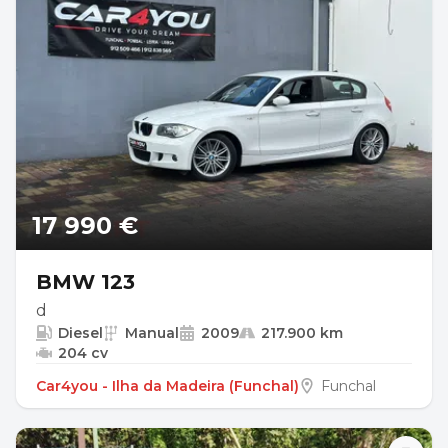
17 990 €
BMW 123
d
Diesel
Manual
2009
217.900 km
204 cv
Car4you - Ilha da Madeira (Funchal)
Funchal