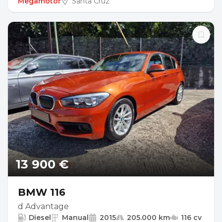
Megamotor
Santa Cruz
13 900 €
BMW 116
d Advantage
Diesel
Manual
2015
205.000 km
116 cv